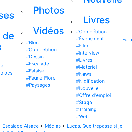
Photos
ises
Livres
Vidéos
#Compétition
s de
#Évènement
For
#Bloc
s
#Film
#Compétition
#Interview
#Dessin
#Livres
#Escalade
te
#Matériel
#Falaise
 blocs
#News
#Faune-Flore
#Nidification
#Paysages
#Nouvelle
#Offre d'emploi
#Stage
#Training
#Web
Escalade Alsace
>
Médias
>
Lucas, Que trépasse si je