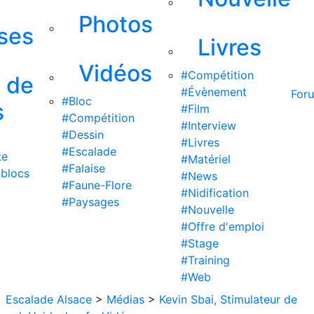
Photos
ises
Livres
Vidéos
#Compétition
s de
#Évènement
For
#Bloc
s
#Film
#Compétition
#Interview
#Dessin
#Livres
#Escalade
te
#Matériel
#Falaise
 blocs
#News
#Faune-Flore
#Nidification
#Paysages
#Nouvelle
#Offre d'emploi
#Stage
#Training
#Web
Escalade Alsace
>
Médias
>
Kevin Sbai, Stimulateur de