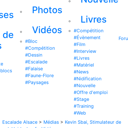
Photos
ises
Livres
Vidéos
#Compétition
s de
#Évènement
For
#Bloc
s
#Film
#Compétition
#Interview
#Dessin
#Livres
#Escalade
te
#Matériel
#Falaise
 blocs
#News
#Faune-Flore
#Nidification
#Paysages
#Nouvelle
#Offre d'emploi
#Stage
#Training
#Web
Escalade Alsace
>
Médias
>
Kevin Sbai, Stimulateur de