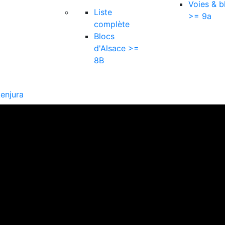
Voies & b
Liste
>= 9a
complète
Blocs
d'Alsace >=
8B
kenjura