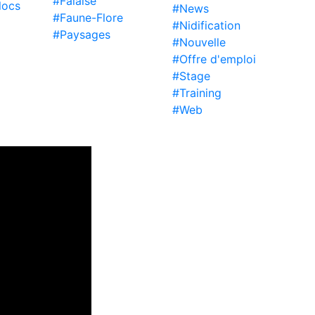
#Falaise
locs
#News
#Faune-Flore
#Nidification
#Paysages
#Nouvelle
#Offre d'emploi
#Stage
#Training
#Web