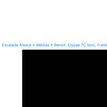
Escalade Alsace
>
Médias
>
Benoit, Elypse 7C bloc, Fran