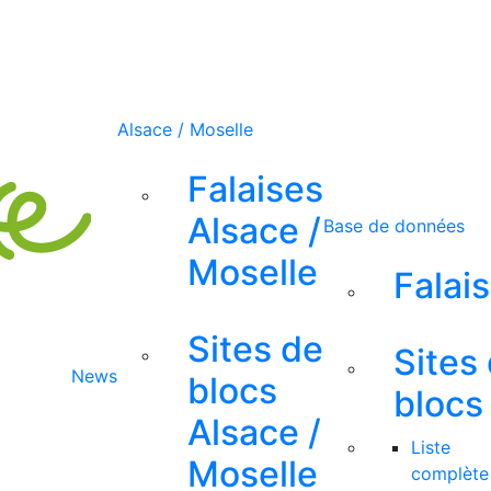
Alsace / Moselle
Falaises
Alsace /
Base de données
Moselle
Falai
Sites de
Sites
News
blocs
blocs
Alsace /
Liste
Moselle
complète