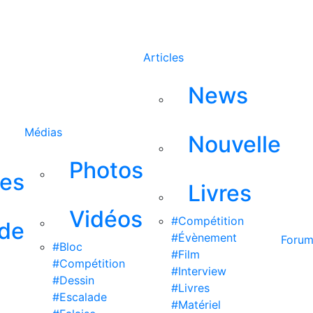
Rechercher
Articles
News
Médias
Nouvelle
Photos
ses
Livres
Vidéos
#Compétition
 de
#Évènement
Foru
#Bloc
#Film
#Compétition
#Interview
#Dessin
#Livres
#Escalade
#Matériel