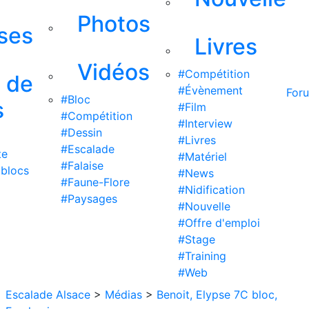
Photos
ises
Livres
Vidéos
#Compétition
s de
#Évènement
For
#Bloc
s
#Film
#Compétition
#Interview
#Dessin
#Livres
#Escalade
te
#Matériel
#Falaise
 blocs
#News
#Faune-Flore
#Nidification
#Paysages
#Nouvelle
#Offre d'emploi
#Stage
#Training
#Web
Escalade Alsace
>
Médias
>
Benoit, Elypse 7C bloc,