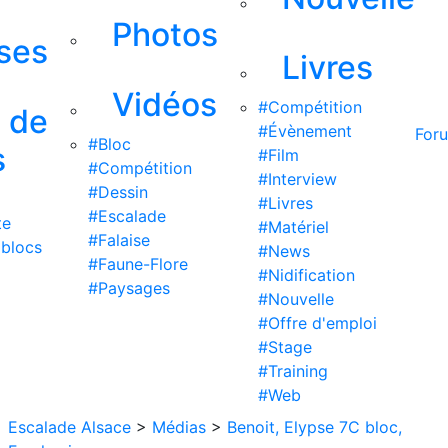
Photos
ises
Livres
Vidéos
#Compétition
s de
#Évènement
For
#Bloc
s
#Film
#Compétition
#Interview
#Dessin
#Livres
#Escalade
te
#Matériel
#Falaise
 blocs
#News
#Faune-Flore
#Nidification
#Paysages
#Nouvelle
#Offre d'emploi
#Stage
#Training
#Web
Escalade Alsace
>
Médias
>
Benoit, Elypse 7C bloc,