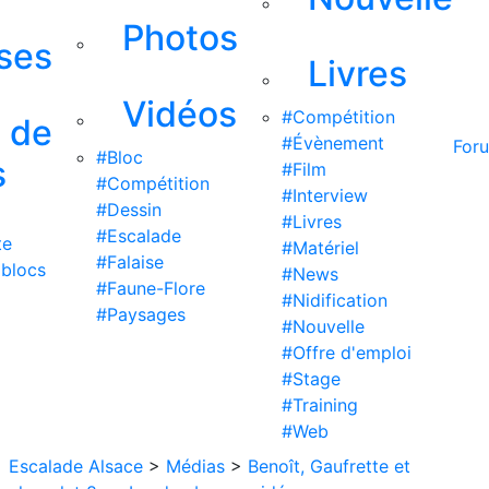
Photos
ises
Livres
Vidéos
#Compétition
s de
#Évènement
For
#Bloc
s
#Film
#Compétition
#Interview
#Dessin
#Livres
#Escalade
te
#Matériel
#Falaise
 blocs
#News
#Faune-Flore
#Nidification
#Paysages
#Nouvelle
#Offre d'emploi
#Stage
#Training
#Web
Escalade Alsace
>
Médias
>
Benoît, Gaufrette et