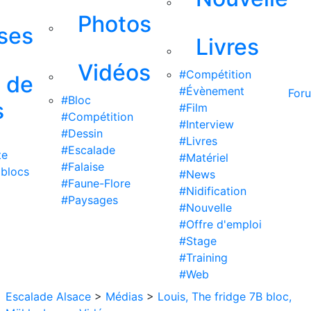
Photos
ises
Livres
Vidéos
#Compétition
s de
#Évènement
For
#Bloc
s
#Film
#Compétition
#Interview
#Dessin
#Livres
#Escalade
te
#Matériel
#Falaise
 blocs
#News
#Faune-Flore
#Nidification
#Paysages
#Nouvelle
#Offre d'emploi
#Stage
#Training
#Web
Escalade Alsace
>
Médias
>
Louis, The fridge 7B bloc,