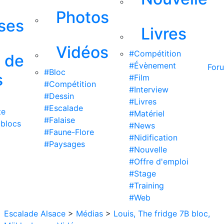
Photos
ises
Livres
Vidéos
#Compétition
s de
#Évènement
For
#Bloc
s
#Film
#Compétition
#Interview
#Dessin
#Livres
#Escalade
te
#Matériel
#Falaise
 blocs
#News
#Faune-Flore
#Nidification
#Paysages
#Nouvelle
#Offre d'emploi
#Stage
#Training
#Web
Escalade Alsace
>
Médias
>
Louis, The fridge 7B bloc,