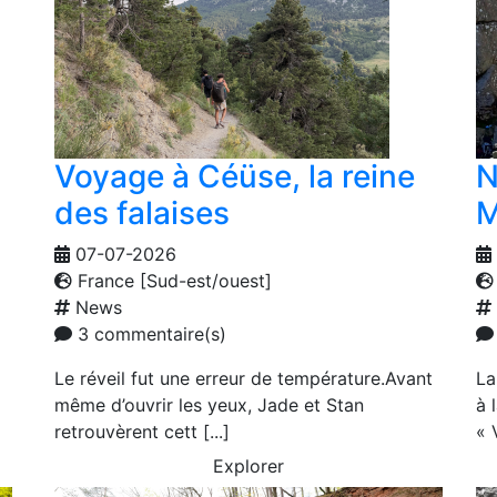
Voyage à Céüse, la reine
N
des falaises
M
07-07-2026
France [Sud-est/ouest]
News
3 commentaire(s)
Le réveil fut une erreur de température.Avant
La
même d’ouvrir les yeux, Jade et Stan
à 
retrouvèrent cett [...]
« V
Explorer