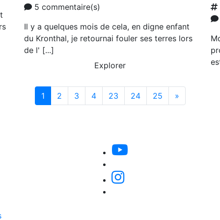
5 commentaire(s)
t
rs
Il y a quelques mois de cela, en digne enfant
du Kronthal, je retournai fouler ses terres lors
Mo
de l' [...]
pr
es
Explorer
Suivante
1
2
3
4
23
24
25
»
s