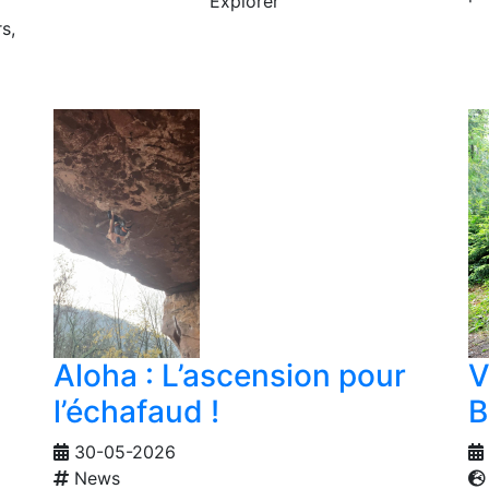
Explorer
s,
Aloha : L’ascension pour
V
l’échafaud !
B
30-05-2026
News