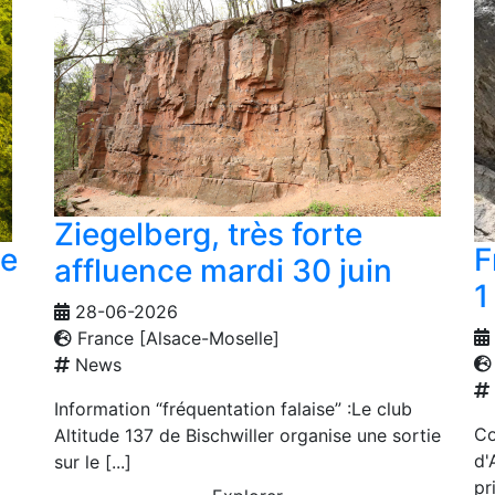
Ziegelberg, très forte
ie
F
affluence mardi 30 juin
1 
28-06-2026
France [Alsace-Moselle]
News
Information “fréquentation falaise” :Le club
Co
Altitude 137 de Bischwiller organise une sortie
d'
sur le [...]
pr