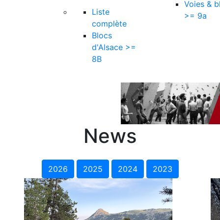
Voies & b
Liste
>= 9a
complète
Blocs
d'Alsace >=
8B
News
2026
2025
2024
2023