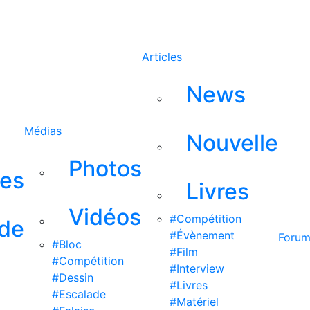
Rechercher
Articles
News
Médias
Nouvelle
Photos
ses
Livres
Vidéos
#Compétition
 de
#Évènement
Foru
#Bloc
#Film
#Compétition
#Interview
#Dessin
#Livres
#Escalade
#Matériel