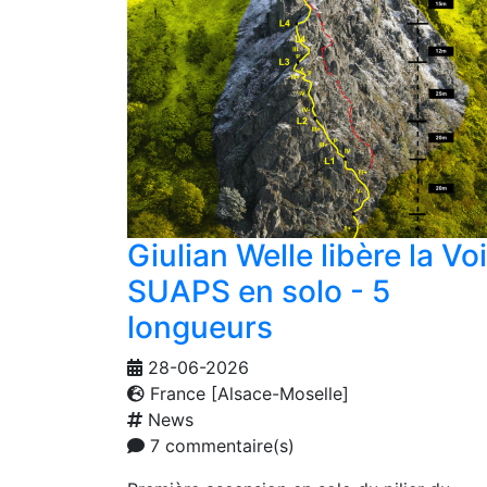
Giulian Welle libère la Vo
SUAPS en solo - 5
longueurs
28-06-2026
France [Alsace-Moselle]
News
7 commentaire(s)