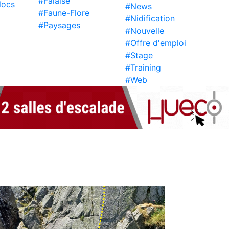
#Falaise
locs
#News
#Faune-Flore
#Nidification
#Paysages
#Nouvelle
#Offre d'emploi
#Stage
#Training
#Web