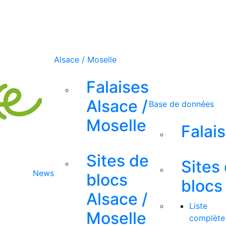
Alsace / Moselle
Falaises
Alsace /
Base de données
Moselle
Falai
Sites de
Sites
News
blocs
blocs
Alsace /
Liste
Moselle
complète