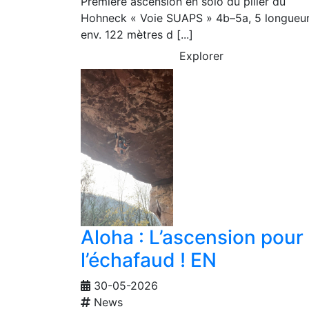
Première ascension en solo du pilier du
Hohneck « Voie SUAPS » 4b–5a, 5 longueur
env. 122 mètres d [...]
Explorer
Aloha : L’ascension pour
l’échafaud ! EN
30-05-2026
News