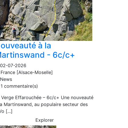
ouveauté à la
artinswand - 6c/c+
02-07-2026
France [Alsace-Moselle]
News
1 commentaire(s)
 Verge Effarouchée – 6c/c+ Une nouveauté
la Martinswand, au populaire secteur des
o [...]
Explorer