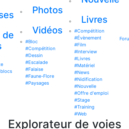
Photos
ises
Livres
Vidéos
#Compétition
s de
#Évènement
For
#Bloc
s
#Film
#Compétition
#Interview
#Dessin
#Livres
#Escalade
te
#Matériel
#Falaise
 blocs
#News
#Faune-Flore
#Nidification
#Paysages
#Nouvelle
#Offre d'emploi
#Stage
#Training
#Web
Explorateur de voies