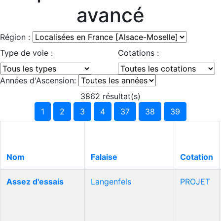
avancé
Région :
Type de voie :
Cotations :
Années d'Ascension:
3862 résultat(s)
1
2
3
4
37
38
39
Nom
Falaise
Cotation
Assez d'essais
Langenfels
PROJET