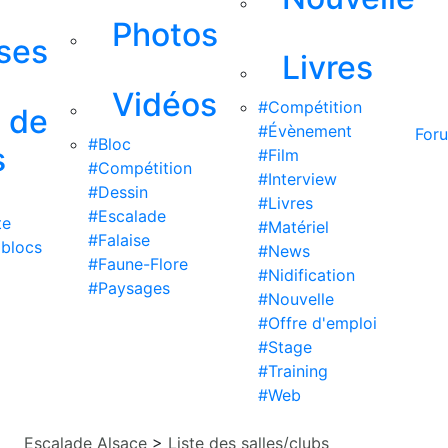
Photos
ises
Livres
Vidéos
#Compétition
s de
#Évènement
For
#Bloc
s
#Film
#Compétition
#Interview
#Dessin
#Livres
#Escalade
te
#Matériel
#Falaise
 blocs
#News
#Faune-Flore
#Nidification
#Paysages
#Nouvelle
#Offre d'emploi
#Stage
#Training
#Web
Escalade Alsace
>
Liste des salles/clubs