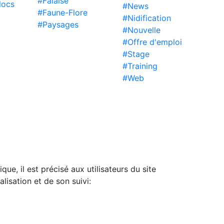
#Falaise
locs
#News
#Faune-Flore
#Nidification
#Paysages
#Nouvelle
#Offre d'emploi
#Stage
#Training
#Web
ue, il est précisé aux utilisateurs du site
lisation et de son suivi: