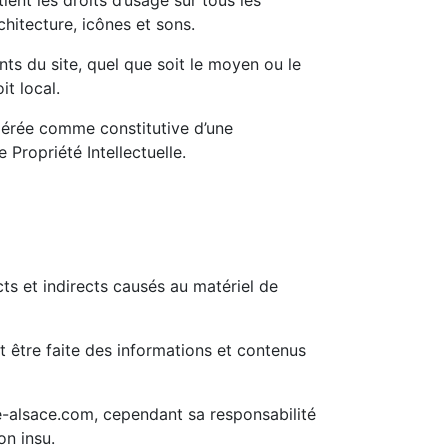
ient les droits d’usage sur tous les
chitecture, icônes et sons.
ts du site, quel que soit le moyen ou le
it local.
idérée comme constitutive d’une
Propriété Intellectuelle.
s et indirects causés au matériel de
it être faite des informations et contenus
de-alsace.com, cependant sa responsabilité
on insu.