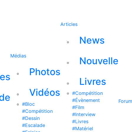
Rechercher
Articles
News
Médias
Nouvelle
Photos
ses
Livres
Vidéos
#Compétition
 de
#Évènement
Foru
#Bloc
#Film
#Compétition
#Interview
#Dessin
#Livres
#Escalade
#Matériel