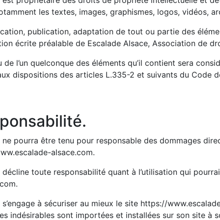
st propriétaire des droits de propriété intellectuelle et dét
notamment les textes, images, graphismes, logos, vidéos, ar
cation, publication, adaptation de tout ou partie des élémen
ation écrite préalable de Escalade Alsace, Association de dro
u de l’un quelconque des éléments qu’il contient sera cons
 dispositions des articles L.335-2 et suivants du Code de 
sponsabilité.
l ne pourra être tenu pour responsable des dommages direct
://www.escalade-alsace.com.
décline toute responsabilité quant à l’utilisation qui pourra
.com.
l s’engage à sécuriser au mieux le site https://www.escala
s indésirables sont importées et installées sur son site à s