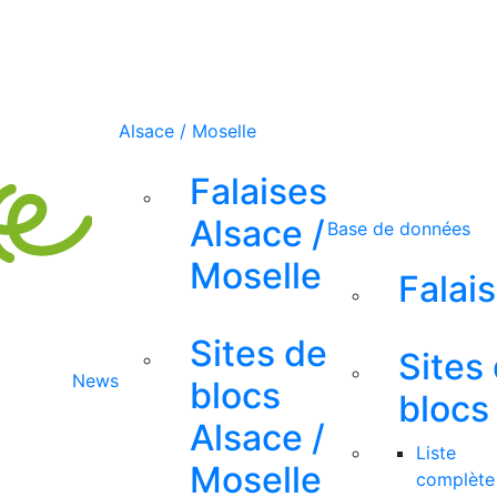
Alsace / Moselle
Falaises
Alsace /
Base de données
Moselle
Falai
Sites de
Sites
News
blocs
blocs
Alsace /
Liste
Moselle
complète