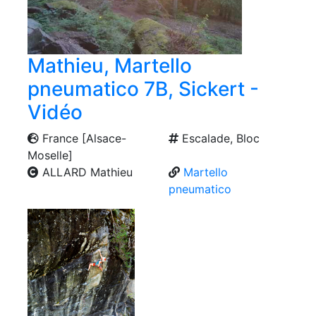
Mathieu, Martello
pneumatico 7B, Sickert -
Vidéo
France [Alsace-
Escalade, Bloc
Moselle]
ALLARD Mathieu
Martello
pneumatico