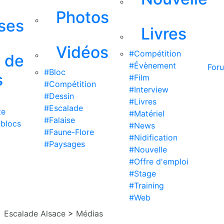
Photos
ises
Livres
Vidéos
#Compétition
s de
#Évènement
For
#Bloc
s
#Film
#Compétition
#Interview
#Dessin
#Livres
#Escalade
te
#Matériel
#Falaise
 blocs
#News
#Faune-Flore
#Nidification
#Paysages
#Nouvelle
#Offre d'emploi
#Stage
#Training
#Web
Escalade Alsace
>
Médias