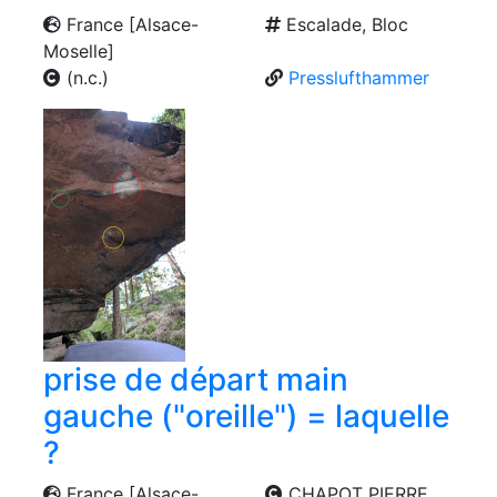
France [Alsace-
Escalade, Bloc
Moselle]
(n.c.)
Presslufthammer
prise de départ main
gauche ("oreille") = laquelle
?
France [Alsace-
CHAPOT PIERRE