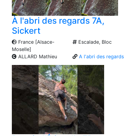
À l'abri des regards 7A,
Sickert
France [Alsace-
Escalade, Bloc
Moselle]
ALLARD Mathieu
A l'abri des regards