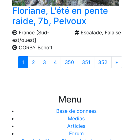
Floriane, L'été en pente
raide, 7b, Pelvoux
France [Sud-
Escalade, Falaise
est/ouest]
CORBY Benoît
Suivante
1
2
3
4
350
351
352
»
Menu
Base de données
Médias
Articles
Forum