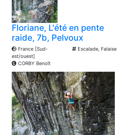
Floriane, L'été en pente
raide, 7b, Pelvoux
France [Sud-
Escalade, Falaise
est/ouest]
CORBY Benoît