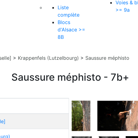
Voies & b
Liste
>= 9a
complète
Blocs
d'Alsace >=
8B
elle]
>
Krappenfels (Lutzelbourg)
>
Saussure méphisto
Saussure méphisto - 7b+
le]
ourg)