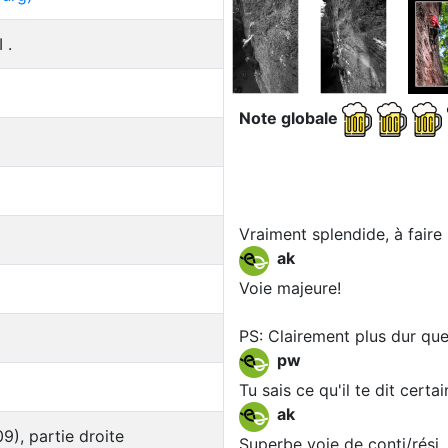
 .
Note globale
Vraiment splendide, à faire 
ak
Voie majeure!
PS: Clairement plus dur que
pw
Tu sais ce qu'il te dit certa
ak
), partie droite
Superbe voie de conti/rési.