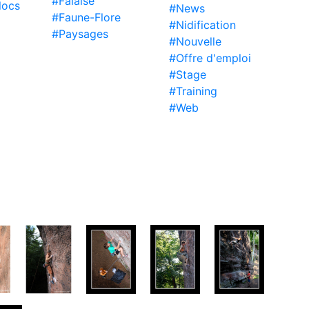
#Falaise
locs
#News
#Faune-Flore
#Nidification
#Paysages
#Nouvelle
#Offre d'emploi
#Stage
#Training
#Web