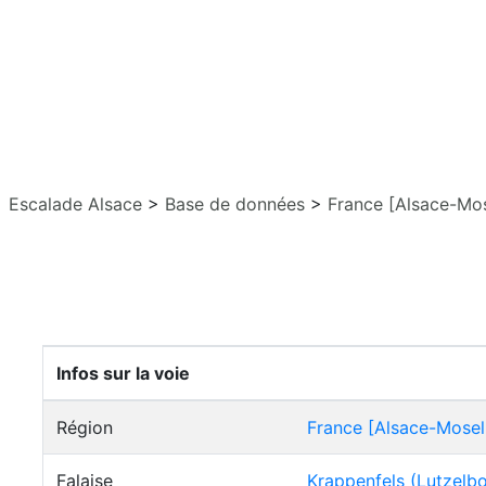
Escalade Alsace
>
Base de données
>
France [Alsace-Mos
Infos sur la voie
Région
France [Alsace-Mosel
Falaise
Krappenfels (Lutzelb