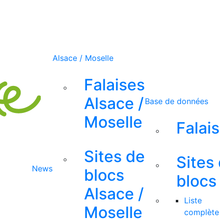
Alsace / Moselle
Falaises
Alsace /
Base de données
Moselle
Falai
Sites de
Sites
News
blocs
blocs
Alsace /
Liste
Moselle
complète