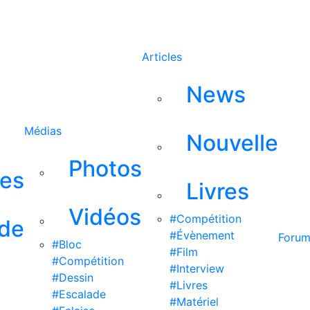
Rechercher
Articles
News
Médias
Nouvelle
Photos
ses
Livres
Vidéos
#Compétition
 de
#Évènement
Foru
#Bloc
#Film
#Compétition
#Interview
#Dessin
#Livres
#Escalade
#Matériel