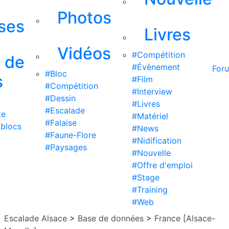
Photos
ises
Livres
Vidéos
#Compétition
s de
#Évènement
For
#Bloc
s
#Film
#Compétition
#Interview
#Dessin
#Livres
#Escalade
te
#Matériel
#Falaise
 blocs
#News
#Faune-Flore
#Nidification
#Paysages
#Nouvelle
#Offre d'emploi
#Stage
#Training
#Web
Escalade Alsace
>
Base de données
>
France [Alsace-