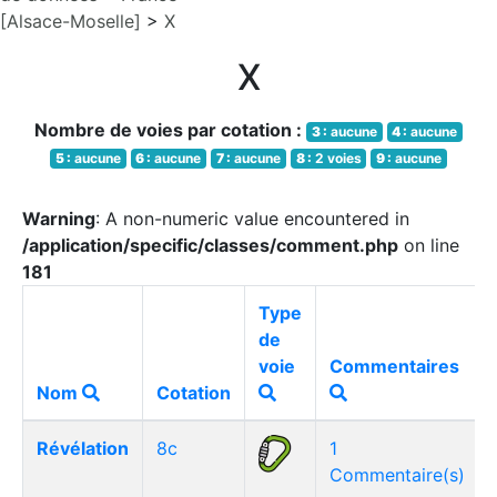
[Alsace-Moselle]
>
X
X
Nombre de voies par cotation :
3 :
aucune
4 :
aucune
5 :
aucune
6 :
aucune
7 :
aucune
8 :
2 voies
9 :
aucune
Warning
: A non-numeric value encountered in
/application/specific/classes/comment.php
on line
181
Type
de
voie
Commentaires
Nom
Cotation
Révélation
8c
1
Commentaire(s)