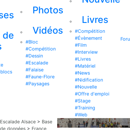
Photos
ises
Livres
Vidéos
#Compétition
s de
#Évènement
For
#Bloc
s
#Film
#Compétition
#Interview
#Dessin
#Livres
#Escalade
te
#Matériel
#Falaise
 blocs
#News
#Faune-Flore
#Nidification
#Paysages
#Nouvelle
#Offre d'emploi
#Stage
#Training
#Web
Escalade Alsace
>
Base
de données
>
France