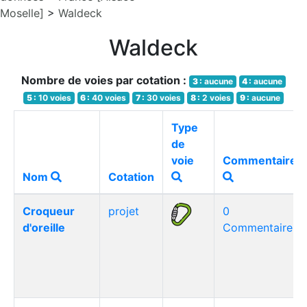
Moselle]
>
Waldeck
Waldeck
Nombre de voies par cotation :
3 :
aucune
4 :
aucune
5 :
10 voies
6 :
40 voies
7 :
30 voies
8 :
2 voies
9 :
aucune
Type
de
voie
Commentaires
Nom
Cotation
Croqueur
projet
0
d'oreille
Commentaire(s)