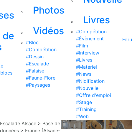
Photos
ises
Livres
Vidéos
#Compétition
s de
#Évènement
For
#Bloc
s
#Film
#Compétition
#Interview
#Dessin
#Livres
#Escalade
te
#Matériel
#Falaise
 blocs
#News
#Faune-Flore
#Nidification
#Paysages
#Nouvelle
#Offre d'emploi
#Stage
#Training
#Web
Escalade Alsace
>
Base de
données
>
France [Alsace-