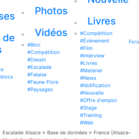
Photos
ises
Livres
Vidéos
#Compétition
s de
#Évènement
For
#Bloc
s
#Film
#Compétition
#Interview
#Dessin
#Livres
#Escalade
te
#Matériel
#Falaise
 blocs
#News
#Faune-Flore
#Nidification
#Paysages
#Nouvelle
#Offre d'emploi
#Stage
#Training
#Web
Escalade Alsace
>
Base de données
>
France [Alsace-