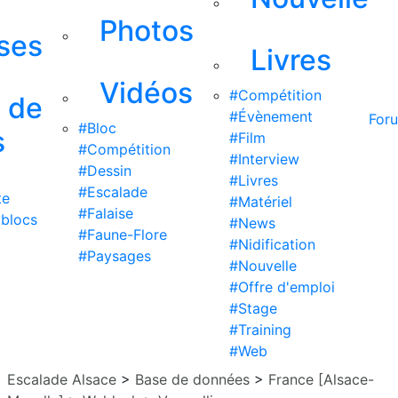
Photos
ises
Livres
Vidéos
#Compétition
s de
#Évènement
For
#Bloc
s
#Film
#Compétition
#Interview
#Dessin
#Livres
#Escalade
te
#Matériel
#Falaise
 blocs
#News
#Faune-Flore
#Nidification
#Paysages
#Nouvelle
#Offre d'emploi
#Stage
#Training
#Web
Escalade Alsace
>
Base de données
>
France [Alsace-