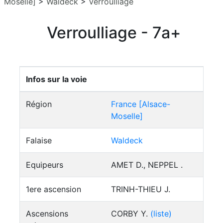
Moselle]
>
Waldeck
>
Verroulliage
Verroulliage - 7a+
Infos sur la voie
Région
France [Alsace-
Moselle]
Falaise
Waldeck
Equipeurs
AMET D., NEPPEL .
1ere ascension
TRINH-THIEU J.
Ascensions
CORBY Y.
(liste)