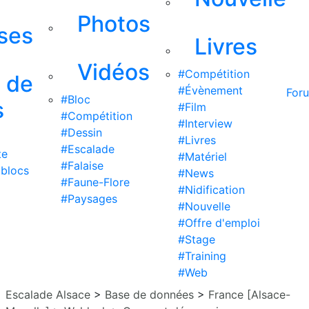
Photos
ises
Livres
Vidéos
#Compétition
s de
#Évènement
For
#Bloc
s
#Film
#Compétition
#Interview
#Dessin
#Livres
#Escalade
te
#Matériel
#Falaise
 blocs
#News
#Faune-Flore
#Nidification
#Paysages
#Nouvelle
#Offre d'emploi
#Stage
#Training
#Web
Escalade Alsace
>
Base de données
>
France [Alsace-