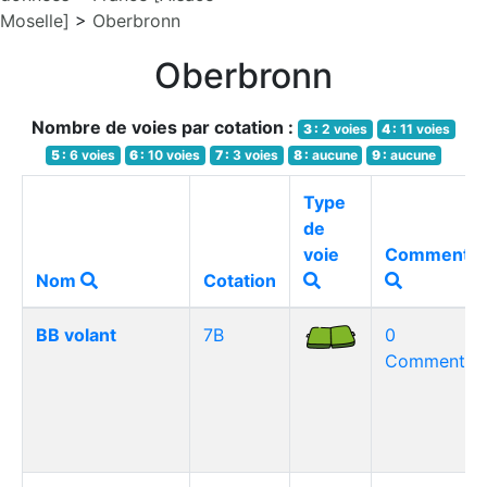
Moselle]
>
Oberbronn
Oberbronn
Nombre de voies par cotation :
3 :
2 voies
4 :
11 voies
5 :
6 voies
6 :
10 voies
7 :
3 voies
8 :
aucune
9 :
aucune
Type
de
voie
Commentai
Nom
Cotation
BB volant
7B
0
Commentair