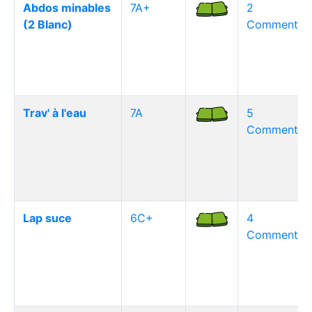
Abdos minables
7A+
2
(2 Blanc)
Commentair
Trav' à l'eau
7A
5
Commentair
Lap suce
6C+
4
Commentair