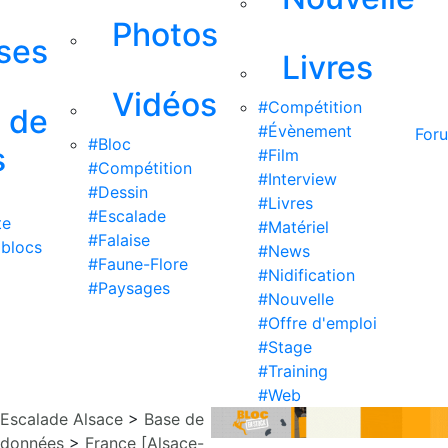
Photos
ises
Livres
Vidéos
#Compétition
s de
#Évènement
For
#Bloc
s
#Film
#Compétition
#Interview
#Dessin
#Livres
#Escalade
te
#Matériel
#Falaise
 blocs
#News
#Faune-Flore
#Nidification
#Paysages
#Nouvelle
#Offre d'emploi
#Stage
#Training
#Web
Escalade Alsace
>
Base de
données
>
France [Alsace-