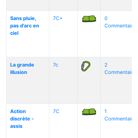
Sans pluie,
7C+
0
pas d'arc en
Commentaire(
ciel
La grande
7c
2
illusion
Commentaire(
Action
7C
1
discrète -
Commentaire(
assis