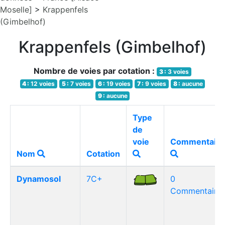
Moselle]
>
Krappenfels
(Gimbelhof)
Krappenfels (Gimbelhof)
Nombre de voies par cotation :
3 :
3 voies
4 :
12 voies
5 :
7 voies
6 :
19 voies
7 :
9 voies
8 :
aucune
9 :
aucune
Type
de
voie
Commentaire
Nom
Cotation
Dynamosol
7C+
0
Commentaire(