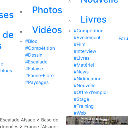
Photos
ises
Livres
Vidéos
#Compétition
s de
#Évènement
For
#Bloc
s
#Film
#Compétition
#Interview
#Dessin
#Livres
#Escalade
te
#Matériel
#Falaise
 blocs
#News
#Faune-Flore
#Nidification
#Paysages
#Nouvelle
#Offre d'emploi
#Stage
#Training
#Web
Escalade Alsace
>
Base de
données
>
France [Alsace-