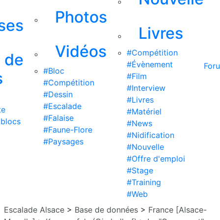
Photos
ises
Livres
Vidéos
#Compétition
s de
#Évènement
For
#Bloc
s
#Film
#Compétition
#Interview
#Dessin
#Livres
#Escalade
te
#Matériel
#Falaise
 blocs
#News
#Faune-Flore
#Nidification
#Paysages
#Nouvelle
#Offre d'emploi
#Stage
#Training
#Web
Escalade Alsace
>
Base de données
>
France [Alsace-