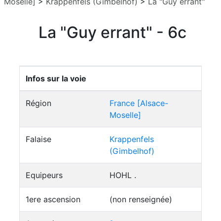
Moselle]
>
Krappenfels (Gimbelhof)
>
La "Guy errant"
La "Guy errant" - 6c
Infos sur la voie
Région
France [Alsace-
Moselle]
Falaise
Krappenfels
(Gimbelhof)
Equipeurs
HOHL .
1ere ascension
(non renseignée)