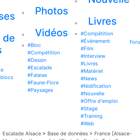
Photos
ises
Livres
Vidéos
#Compétition
s de
#Évènement
For
#Bloc
s
#Film
#Compétition
#Interview
#Dessin
#Livres
#Escalade
te
#Matériel
#Falaise
 blocs
#News
#Faune-Flore
#Nidification
#Paysages
#Nouvelle
#Offre d'emploi
#Stage
#Training
#Web
Escalade Alsace
>
Base de données
>
France [Alsace-