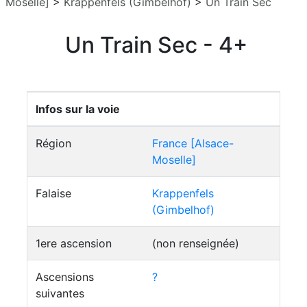
Moselle]
>
Krappenfels (Gimbelhof)
>
Un Train Sec
Un Train Sec - 4+
Infos sur la voie
Région
France [Alsace-
Moselle]
Falaise
Krappenfels
(Gimbelhof)
1ere ascension
(non renseignée)
Ascensions
?
suivantes