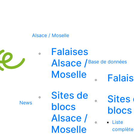
Alsace / Moselle
Falaises
Alsace /
Base de données
Moselle
Falai
Sites de
Sites
News
blocs
blocs
Alsace /
Liste
Moselle
complète