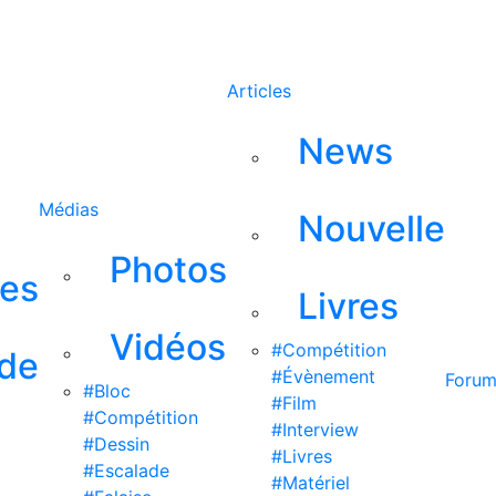
Rechercher
Articles
News
Médias
Nouvelle
Photos
ses
Livres
Vidéos
#Compétition
 de
#Évènement
Foru
#Bloc
#Film
#Compétition
#Interview
#Dessin
#Livres
#Escalade
#Matériel