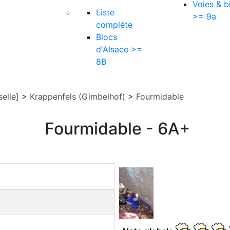
Voies & b
Liste
>= 9a
complète
Blocs
d'Alsace >=
8B
elle]
>
Krappenfels (Gimbelhof)
>
Fourmidable
Fourmidable - 6A+