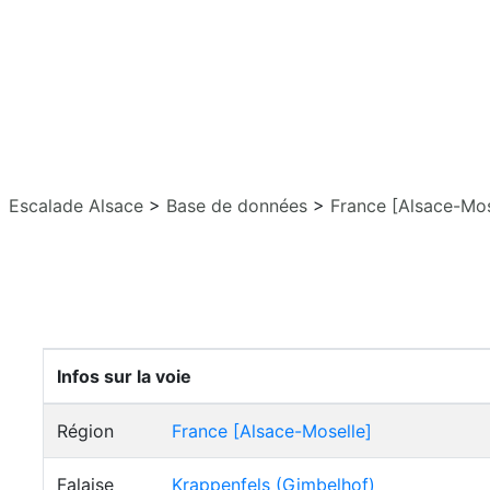
Escalade Alsace
>
Base de données
>
France [Alsace-Mos
Infos sur la voie
Région
France [Alsace-Moselle]
Falaise
Krappenfels (Gimbelhof)