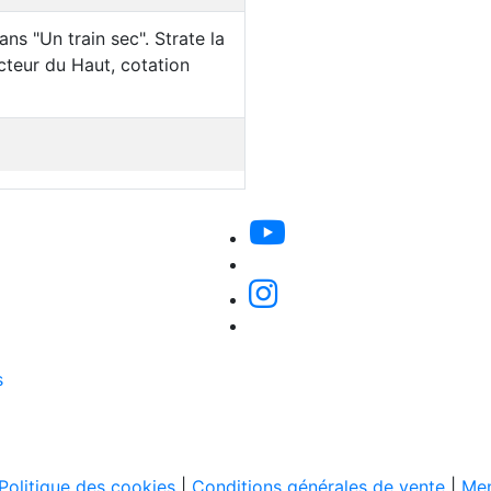
ns "Un train sec". Strate la
ecteur du Haut, cotation
s
Politique des cookies
|
Conditions générales de vente
|
Men