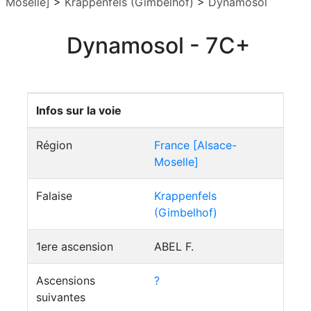
Moselle]
>
Krappenfels (Gimbelhof)
>
Dynamosol
Dynamosol - 7C+
Infos sur la voie
Région
France [Alsace-
Moselle]
Falaise
Krappenfels
(Gimbelhof)
1ere ascension
ABEL F.
Ascensions
?
suivantes