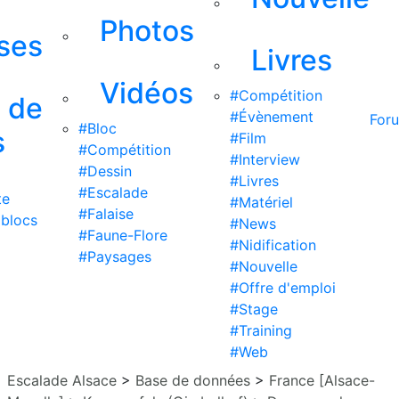
Photos
ises
Livres
Vidéos
#Compétition
s de
#Évènement
For
#Bloc
s
#Film
#Compétition
#Interview
#Dessin
#Livres
#Escalade
te
#Matériel
#Falaise
 blocs
#News
#Faune-Flore
#Nidification
#Paysages
#Nouvelle
#Offre d'emploi
#Stage
#Training
#Web
Escalade Alsace
>
Base de données
>
France [Alsace-