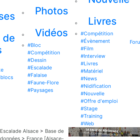
Photos
ises
Livres
Vidéos
#Compétition
s de
#Évènement
For
#Bloc
s
#Film
#Compétition
#Interview
#Dessin
#Livres
#Escalade
te
#Matériel
#Falaise
 blocs
#News
#Faune-Flore
#Nidification
#Paysages
#Nouvelle
#Offre d'emploi
#Stage
#Training
#Web
Escalade Alsace
>
Base de
données
>
France [Alsace-