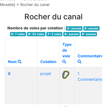
Moselle]
>
Rocher du canal
Rocher du canal
Nombre de voies par cotation :
3 :
aucune
4 :
aucune
5 :
7 voies
6 :
52 voies
7 :
3 voies
8 :
aucune
9 :
aucune
Type
de
voie
Commentaires
Nom
Cotation
X
projet
1
Commentaire(s)