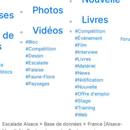
Photos
ises
Livres
Vidéos
#Compétition
s de
#Évènement
For
#Bloc
s
#Film
#Compétition
#Interview
#Dessin
#Livres
#Escalade
te
#Matériel
#Falaise
 blocs
#News
#Faune-Flore
#Nidification
#Paysages
#Nouvelle
#Offre d'emploi
#Stage
#Training
#Web
Escalade Alsace
>
Base de données
>
France [Alsace-