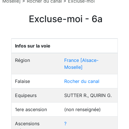
Moselle]
>
Rocher du canal
>
Excluse-moi
Excluse-moi - 6a
Infos sur la voie
Région
France [Alsace-
Moselle]
Falaise
Rocher du canal
Equipeurs
SUTTER R., QUIRIN G.
1ere ascension
(non renseignée)
Ascensions
?