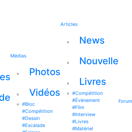
Rechercher
Articles
News
Médias
Nouvelle
Photos
ses
Livres
Vidéos
#Compétition
 de
#Évènement
Foru
#Bloc
#Film
#Compétition
#Interview
#Dessin
#Livres
#Escalade
#Matériel