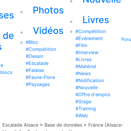
Photos
ises
Livres
Vidéos
#Compétition
s de
#Évènement
For
#Bloc
s
#Film
#Compétition
#Interview
#Dessin
#Livres
#Escalade
te
#Matériel
#Falaise
 blocs
#News
#Faune-Flore
#Nidification
#Paysages
#Nouvelle
#Offre d'emploi
#Stage
#Training
#Web
Escalade Alsace
>
Base de données
>
France [Alsace-