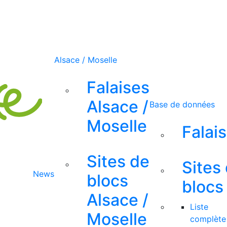
Alsace / Moselle
Falaises
Alsace /
Base de données
Moselle
Falai
Sites de
Sites
News
blocs
blocs
Alsace /
Liste
Moselle
complète