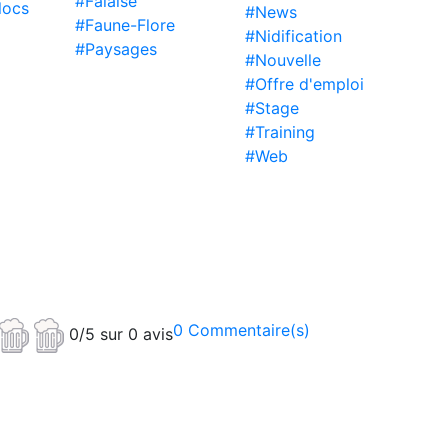
#Falaise
locs
#News
#Faune-Flore
#Nidification
#Paysages
#Nouvelle
#Offre d'emploi
#Stage
#Training
#Web
0 Commentaire(s)
0/5 sur 0 avis