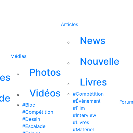
Rechercher
Articles
News
Médias
Nouvelle
Photos
ses
Livres
Vidéos
#Compétition
 de
#Évènement
Foru
#Bloc
#Film
#Compétition
#Interview
#Dessin
#Livres
#Escalade
#Matériel