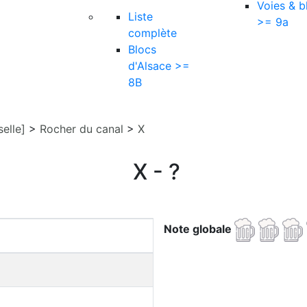
Voies & b
Liste
>= 9a
complète
Blocs
d'Alsace >=
8B
elle]
>
Rocher du canal
>
X
X - ?
Note globale