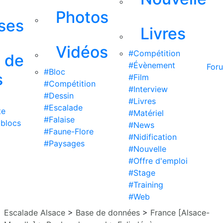
Photos
ises
Livres
Vidéos
#Compétition
s de
#Évènement
For
#Bloc
s
#Film
#Compétition
#Interview
#Dessin
#Livres
#Escalade
te
#Matériel
#Falaise
 blocs
#News
#Faune-Flore
#Nidification
#Paysages
#Nouvelle
#Offre d'emploi
#Stage
#Training
#Web
Escalade Alsace
>
Base de données
>
France [Alsace-