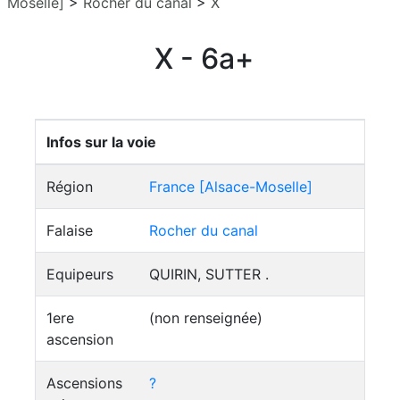
Moselle]
>
Rocher du canal
>
X
X - 6a+
Infos sur la voie
Région
France [Alsace-Moselle]
Falaise
Rocher du canal
Equipeurs
QUIRIN, SUTTER .
1ere
(non renseignée)
ascension
Ascensions
?