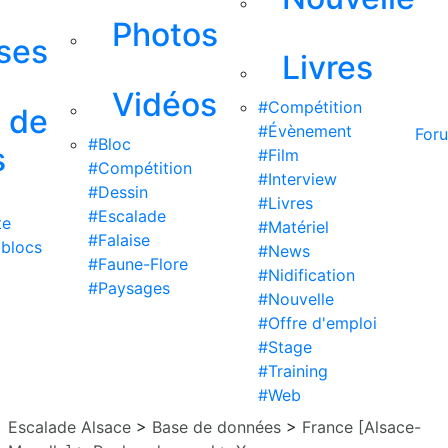
Photos
ises
Livres
Vidéos
#Compétition
s de
#Évènement
For
#Bloc
s
#Film
#Compétition
#Interview
#Dessin
#Livres
#Escalade
te
#Matériel
#Falaise
 blocs
#News
#Faune-Flore
#Nidification
#Paysages
#Nouvelle
#Offre d'emploi
#Stage
#Training
#Web
Escalade Alsace
>
Base de données
>
France [Alsace-