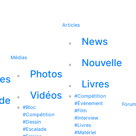
Rechercher
Articles
News
Médias
Nouvelle
Photos
ses
Livres
Vidéos
#Compétition
 de
#Évènement
Foru
#Bloc
#Film
#Compétition
#Interview
#Dessin
#Livres
#Escalade
#Matériel