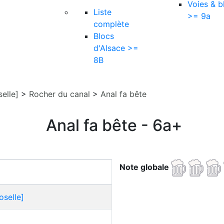
Voies & b
Liste
>= 9a
complète
Blocs
d'Alsace >=
8B
elle]
>
Rocher du canal
>
Anal fa bête
Anal fa bête - 6a+
Note globale
oselle]