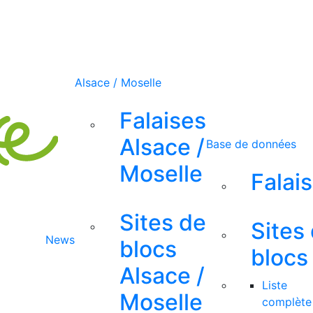
Alsace / Moselle
Falaises
Alsace /
Base de données
Moselle
Falai
Sites de
Sites
News
blocs
blocs
Alsace /
Liste
Moselle
complète