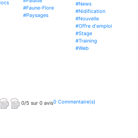
#Falaise
locs
#News
#Faune-Flore
#Nidification
#Paysages
#Nouvelle
#Offre d'emploi
#Stage
#Training
#Web
0 Commentaire(s)
0/5 sur 0 avis