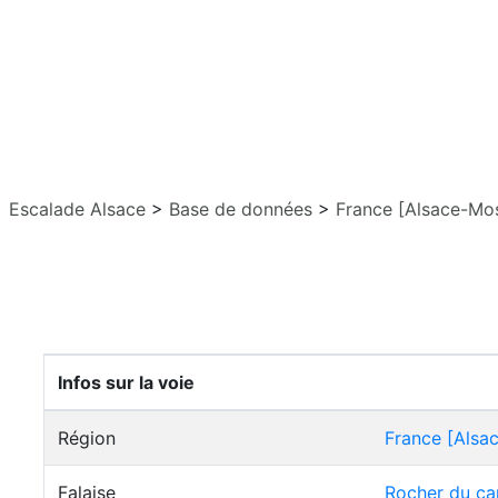
Escalade Alsace
>
Base de données
>
France [Alsace-Mos
Infos sur la voie
Région
France [Alsa
Falaise
Rocher du ca