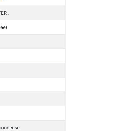
ER .
née)
çonneuse.