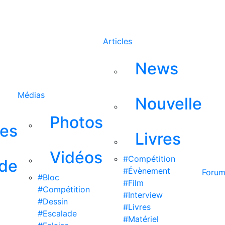
Rechercher
Articles
News
Médias
Nouvelle
Photos
ses
Livres
Vidéos
#Compétition
 de
#Évènement
Foru
#Bloc
#Film
#Compétition
#Interview
#Dessin
#Livres
#Escalade
#Matériel