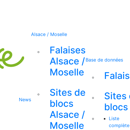
Alsace / Moselle
Falaises
Alsace /
Base de données
Moselle
Falai
Sites de
Sites
News
blocs
blocs
Alsace /
Liste
Moselle
complète