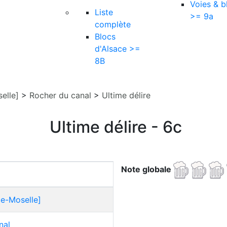
Voies & b
Liste
>= 9a
complète
Blocs
d'Alsace >=
8B
elle]
>
Rocher du canal
>
Ultime délire
Ultime délire - 6c
Note globale
ce-Moselle]
nal