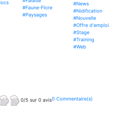
#Falaise
locs
#News
#Faune-Flore
#Nidification
#Paysages
#Nouvelle
#Offre d'emploi
#Stage
#Training
#Web
0 Commentaire(s)
0/5 sur 0 avis