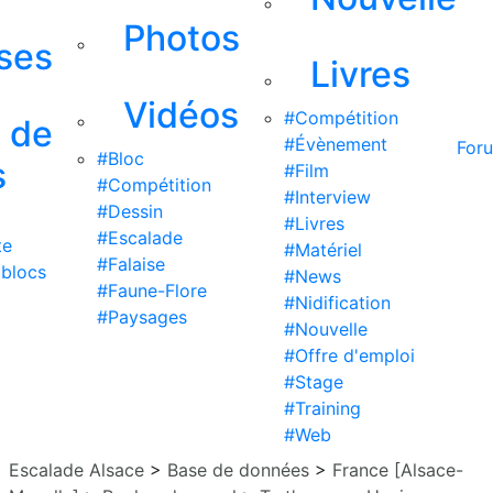
Photos
ises
Livres
Vidéos
#Compétition
s de
#Évènement
For
#Bloc
s
#Film
#Compétition
#Interview
#Dessin
#Livres
#Escalade
te
#Matériel
#Falaise
 blocs
#News
#Faune-Flore
#Nidification
#Paysages
#Nouvelle
#Offre d'emploi
#Stage
#Training
#Web
Escalade Alsace
>
Base de données
>
France [Alsace-