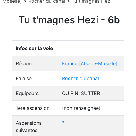
Moselle]
>
Rocher du canal
>
Tu t'magnes Hezi
Tu t'magnes Hezi - 6b
Infos sur la voie
Région
France [Alsace-Moselle]
Falaise
Rocher du canal
Equipeurs
QUIRIN, SUTTER .
1ere ascension
(non renseignée)
Ascensions
?
suivantes