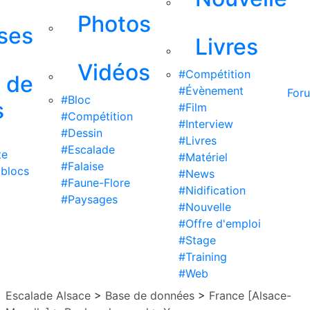
Photos
ises
Livres
Vidéos
#Compétition
s de
#Évènement
For
#Bloc
s
#Film
#Compétition
#Interview
#Dessin
#Livres
#Escalade
te
#Matériel
#Falaise
 blocs
#News
#Faune-Flore
#Nidification
#Paysages
#Nouvelle
#Offre d'emploi
#Stage
#Training
#Web
Escalade Alsace
>
Base de données
>
France [Alsace-