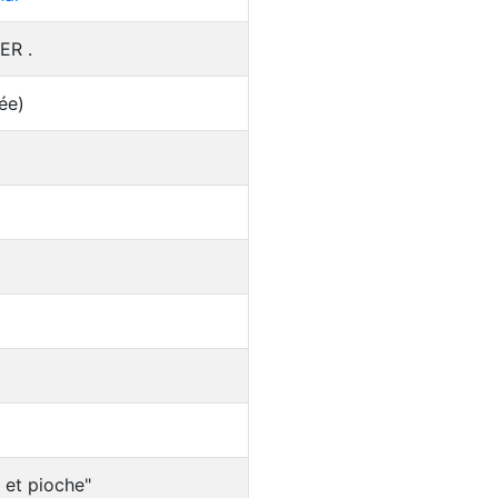
ER .
ée)
 et pioche"