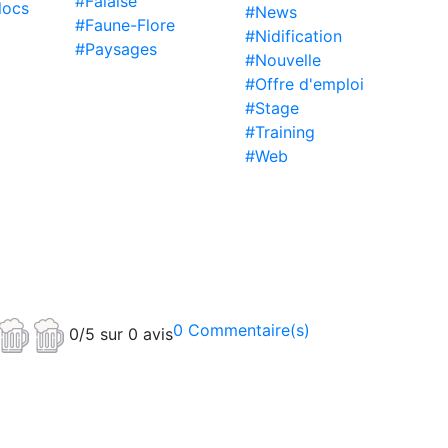
#Falaise
locs
#News
#Faune-Flore
#Nidification
#Paysages
#Nouvelle
#Offre d'emploi
#Stage
#Training
#Web
0 Commentaire(s)
0/5 sur 0 avis