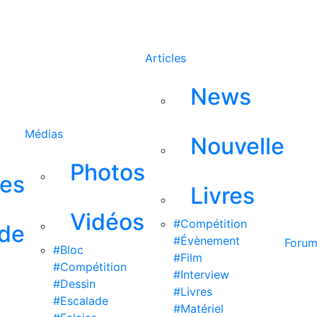
Rechercher
Articles
News
Médias
Nouvelle
Photos
ses
Livres
Vidéos
#Compétition
 de
#Évènement
Foru
#Bloc
#Film
#Compétition
#Interview
#Dessin
#Livres
#Escalade
#Matériel