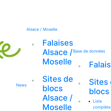
Alsace / Moselle
Falaises
Alsace /
Base de données
Moselle
Falai
Sites de
Sites
News
blocs
blocs
Alsace /
Liste
Moselle
complète