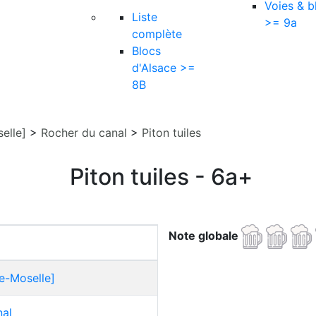
Voies & b
Liste
>= 9a
complète
Blocs
d'Alsace >=
8B
elle]
>
Rocher du canal
>
Piton tuiles
Piton tuiles - 6a+
Note globale
e-Moselle]
nal