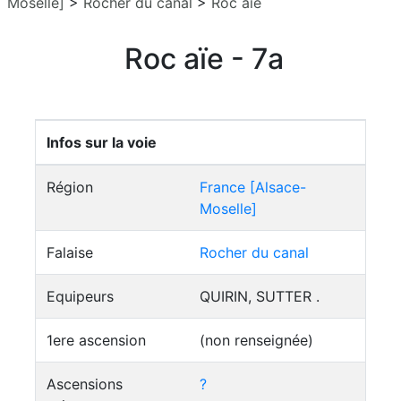
Moselle]
>
Rocher du canal
>
Roc aïe
Roc aïe - 7a
Infos sur la voie
Région
France [Alsace-
Moselle]
Falaise
Rocher du canal
Equipeurs
QUIRIN, SUTTER .
1ere ascension
(non renseignée)
Ascensions
?