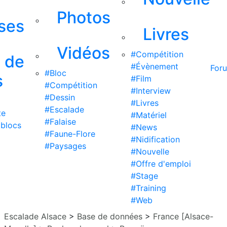
Photos
ises
Livres
Vidéos
#Compétition
s de
#Évènement
For
#Bloc
s
#Film
#Compétition
#Interview
#Dessin
#Livres
#Escalade
te
#Matériel
#Falaise
 blocs
#News
#Faune-Flore
#Nidification
#Paysages
#Nouvelle
#Offre d'emploi
#Stage
#Training
#Web
Escalade Alsace
>
Base de données
>
France [Alsace-