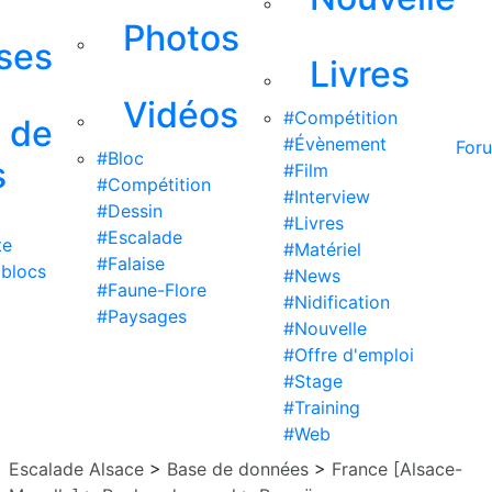
Photos
ises
Livres
Vidéos
#Compétition
s de
#Évènement
For
#Bloc
s
#Film
#Compétition
#Interview
#Dessin
#Livres
#Escalade
te
#Matériel
#Falaise
 blocs
#News
#Faune-Flore
#Nidification
#Paysages
#Nouvelle
#Offre d'emploi
#Stage
#Training
#Web
Escalade Alsace
>
Base de données
>
France [Alsace-