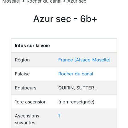
Moselle]
>
Rocher du canal
>
Azur sec
Azur sec - 6b+
Infos sur la voie
Région
France [Alsace-Moselle]
Falaise
Rocher du canal
Equipeurs
QUIRIN, SUTTER .
1ere ascension
(non renseignée)
Ascensions
?
suivantes