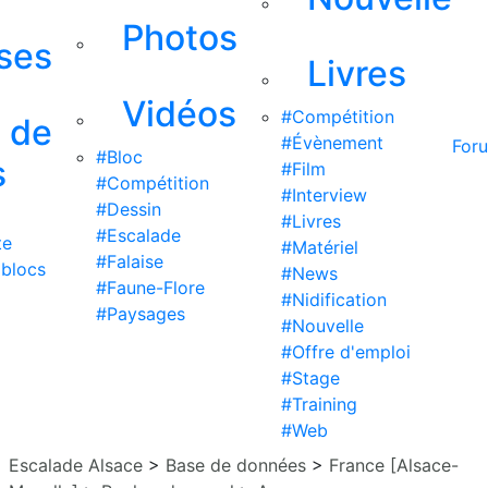
Photos
ises
Livres
Vidéos
#Compétition
s de
#Évènement
For
#Bloc
s
#Film
#Compétition
#Interview
#Dessin
#Livres
#Escalade
te
#Matériel
#Falaise
 blocs
#News
#Faune-Flore
#Nidification
#Paysages
#Nouvelle
#Offre d'emploi
#Stage
#Training
#Web
Escalade Alsace
>
Base de données
>
France [Alsace-