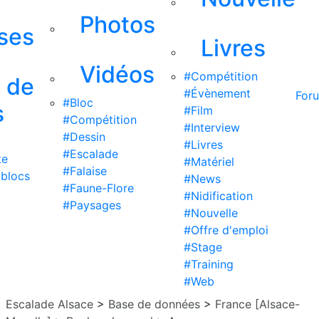
Photos
ises
Livres
Vidéos
#Compétition
s de
#Évènement
For
#Bloc
s
#Film
#Compétition
#Interview
#Dessin
#Livres
#Escalade
te
#Matériel
#Falaise
 blocs
#News
#Faune-Flore
#Nidification
#Paysages
#Nouvelle
#Offre d'emploi
#Stage
#Training
#Web
Escalade Alsace
>
Base de données
>
France [Alsace-