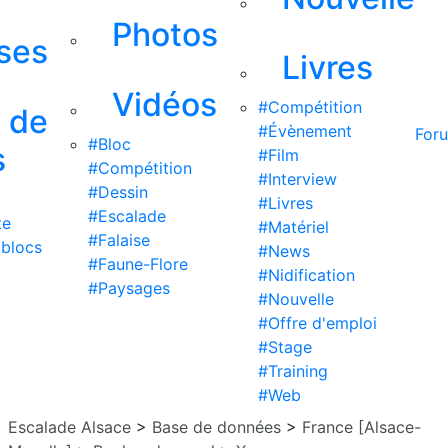
Photos
ises
Livres
Vidéos
#Compétition
s de
#Évènement
For
#Bloc
s
#Film
#Compétition
#Interview
#Dessin
#Livres
#Escalade
te
#Matériel
#Falaise
 blocs
#News
#Faune-Flore
#Nidification
#Paysages
#Nouvelle
#Offre d'emploi
#Stage
#Training
#Web
Escalade Alsace
>
Base de données
>
France [Alsace-