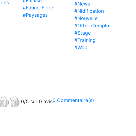
#Falaise
locs
#News
#Faune-Flore
#Nidification
#Paysages
#Nouvelle
#Offre d'emploi
#Stage
#Training
#Web
0 Commentaire(s)
0/5 sur 0 avis