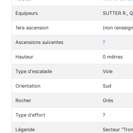
Equipeurs
SUTTER R., Q
1ere ascension
(non renseig
Ascensions suivantes
?
Hauteur
0 mètres
Type d'escalade
Voie
Orientation
Sud
Rocher
Grès
Type d'effort
?
Légende
Secteur "Tro