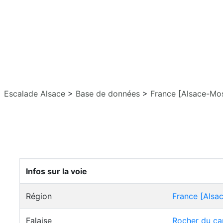
Escalade Alsace
>
Base de données
>
France [Alsace-Mos
Infos sur la voie
Région
France [Alsa
Falaise
Rocher du ca