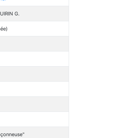
UIRIN G.
née)
nçonneuse"