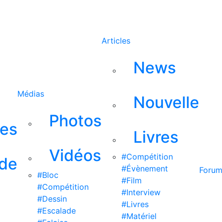
Rechercher
Articles
News
Médias
Nouvelle
Photos
ses
Livres
Vidéos
#Compétition
 de
#Évènement
Foru
#Bloc
#Film
#Compétition
#Interview
#Dessin
#Livres
#Escalade
#Matériel