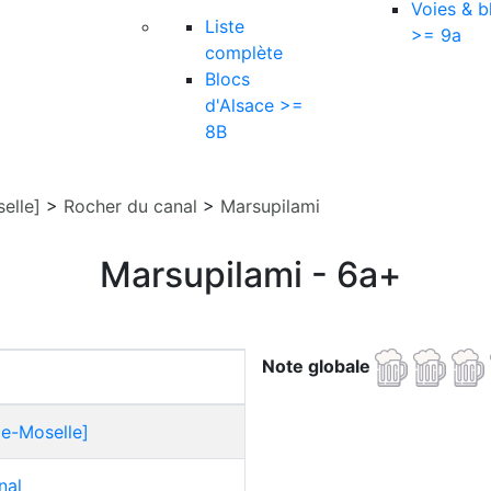
Voies & b
Liste
>= 9a
complète
Blocs
d'Alsace >=
8B
elle]
>
Rocher du canal
>
Marsupilami
Marsupilami - 6a+
Note globale
ce-Moselle]
nal