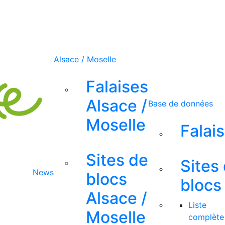
Alsace / Moselle
Falaises
Alsace /
Base de données
Moselle
Falai
Sites de
Sites
News
blocs
blocs
Alsace /
Liste
Moselle
complète