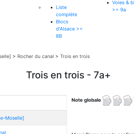
Voies & b
Liste
>= 9a
complète
Blocs
d'Alsace >=
8B
elle]
>
Rocher du canal
>
Trois en trois
Trois en trois - 7a+
Note globale
ce-Moselle]
nal