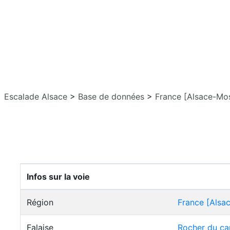
Escalade Alsace
>
Base de données
>
France [Alsace-Mos
Infos sur la voie
Région
France [Alsa
Falaise
Rocher du ca