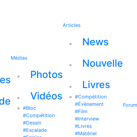
Rechercher
Articles
News
Médias
Nouvelle
Photos
ses
Livres
Vidéos
#Compétition
 de
#Évènement
Foru
#Bloc
#Film
#Compétition
#Interview
#Dessin
#Livres
#Escalade
#Matériel