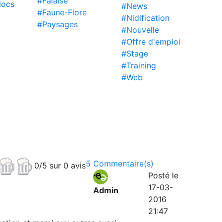
#Falaise
locs
#News
#Faune-Flore
#Nidification
#Paysages
#Nouvelle
#Offre d'emploi
#Stage
#Training
#Web
5 Commentaire(s)
0/5 sur 0 avis
Posté le
17-03-
Admin
2016
21:47