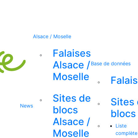
Alsace / Moselle
Falaises
Alsace /
Base de données
Moselle
Falai
Sites de
Sites
News
blocs
blocs
Alsace /
Liste
Moselle
complète