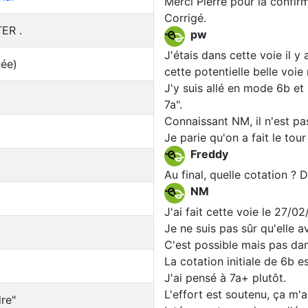
Merci Pierre pour la confir
Corrigé.
ER .
pw
J'étais dans cette voie il y 
née)
cette potentielle belle voi
J'y suis allé en mode 6b et l
7a".
Connaissant NM, il n'est pa
Je parie qu'on a fait le tour
Freddy
Au final, quelle cotation ? D
NM
J'ai fait cette voie le 27/02
Je ne suis pas sûr qu'elle 
C'est possible mais pas dan
La cotation initiale de 6b 
J'ai pensé à 7a+ plutôt.
L'effort est soutenu, ça m'a 
re"