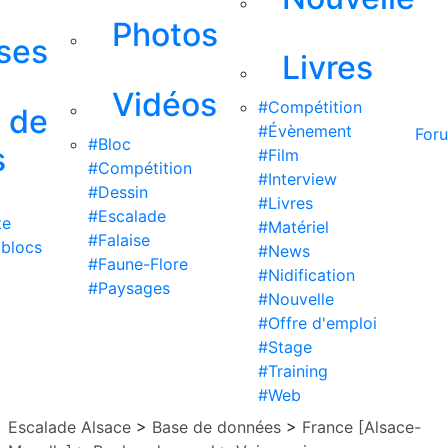
Photos
ises
Livres
Vidéos
#Compétition
s de
#Évènement
For
#Bloc
s
#Film
#Compétition
#Interview
#Dessin
#Livres
#Escalade
te
#Matériel
#Falaise
 blocs
#News
#Faune-Flore
#Nidification
#Paysages
#Nouvelle
#Offre d'emploi
#Stage
#Training
#Web
Escalade Alsace
>
Base de données
>
France [Alsace-