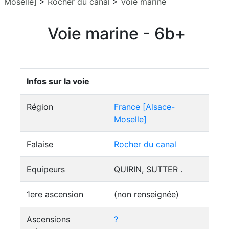
Moselle]
>
Rocher du canal
>
Voie marine
Voie marine - 6b+
Infos sur la voie
Région
France [Alsace-
Moselle]
Falaise
Rocher du canal
Equipeurs
QUIRIN, SUTTER .
1ere ascension
(non renseignée)
Ascensions
?