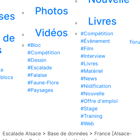
Photos
ises
Livres
Vidéos
#Compétition
s de
#Évènement
For
#Bloc
s
#Film
#Compétition
#Interview
#Dessin
#Livres
#Escalade
te
#Matériel
#Falaise
 blocs
#News
#Faune-Flore
#Nidification
#Paysages
#Nouvelle
#Offre d'emploi
#Stage
#Training
#Web
Escalade Alsace
>
Base de données
>
France [Alsace-