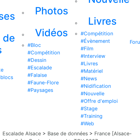
Photos
ises
Livres
Vidéos
#Compétition
s de
#Évènement
For
#Bloc
s
#Film
#Compétition
#Interview
#Dessin
#Livres
#Escalade
te
#Matériel
#Falaise
 blocs
#News
#Faune-Flore
#Nidification
#Paysages
#Nouvelle
#Offre d'emploi
#Stage
#Training
#Web
Escalade Alsace
>
Base de données
>
France [Alsace-