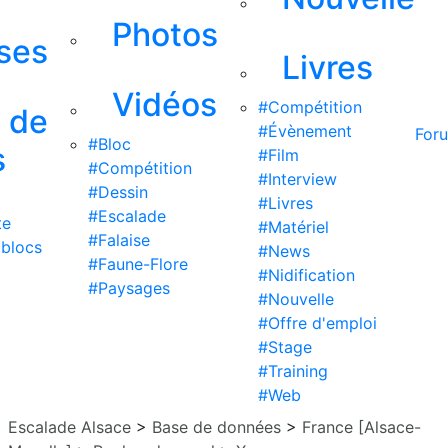
Photos
ises
Livres
Vidéos
#Compétition
s de
#Évènement
For
#Bloc
s
#Film
#Compétition
#Interview
#Dessin
#Livres
#Escalade
te
#Matériel
#Falaise
 blocs
#News
#Faune-Flore
#Nidification
#Paysages
#Nouvelle
#Offre d'emploi
#Stage
#Training
#Web
Escalade Alsace
>
Base de données
>
France [Alsace-